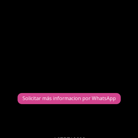
Eventos Valery
PROMOCIÓN DEL MES
PAQUETE PARA 50 PERSONAS $4,900
Solicitar más informacion por WhatsApp