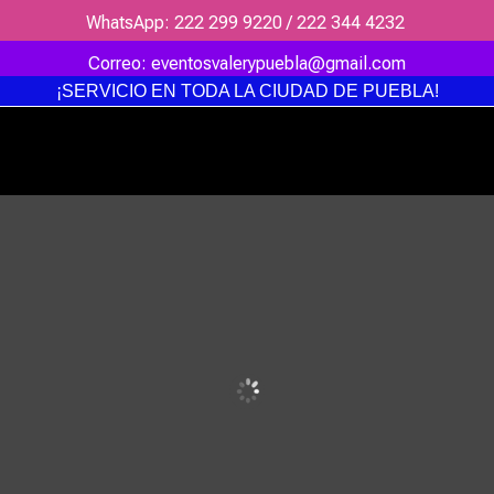
WhatsApp: 222 299 9220 / 222 344 4232
Correo: eventosvalerypuebla@gmail.com
¡SERVICIO EN TODA LA CIUDAD DE PUEBLA!